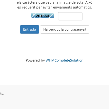
els caràcters que veu a la imatge de sota. Això
és requerit per evitar enviaments automàtics.
Ha perdut la contrasenya?
Powered by
WHMCompleteSolution
ts.