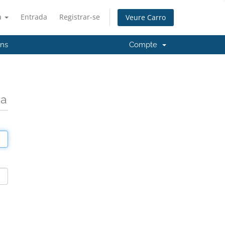
à
Entrada
Registrar-se
Veure Carro
'ns
Compte
da