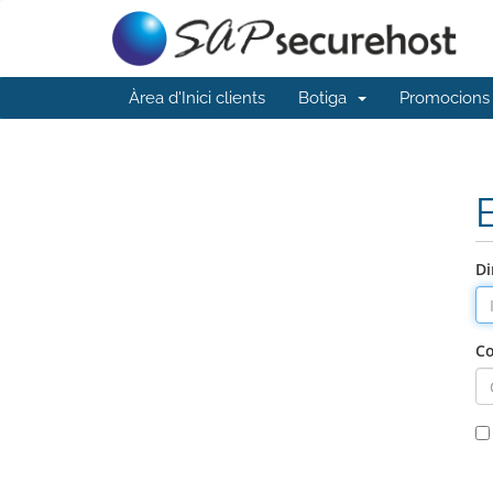
Àrea d'Inici clients
Botiga
Promocions
Di
Co