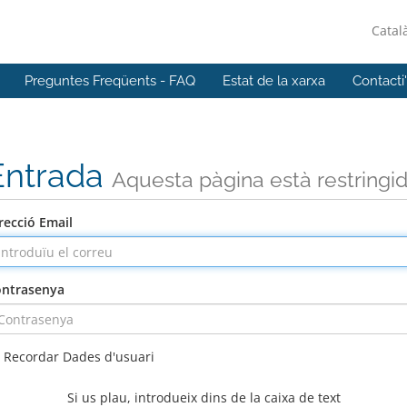
Catal
Preguntes Freqüents - FAQ
Estat de la xarxa
Contacti
Entrada
Aquesta pàgina està restringi
recció Email
ntrasenya
Recordar Dades d'usuari
Si us plau, introdueix dins de la caixa de text