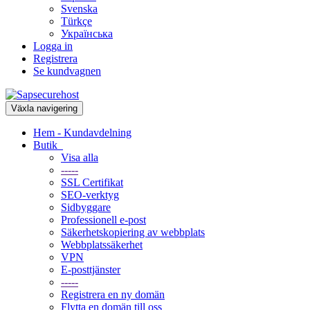
Svenska
Türkçe
Українська
Logga in
Registrera
Se kundvagnen
Växla navigering
Hem - Kundavdelning
Butik
Visa alla
-----
SSL Certifikat
SEO-verktyg
Sidbyggare
Professionell e-post
Säkerhetskopiering av webbplats
Webbplatssäkerhet
VPN
E-posttjänster
-----
Registrera en ny domän
Flytta en domän till oss