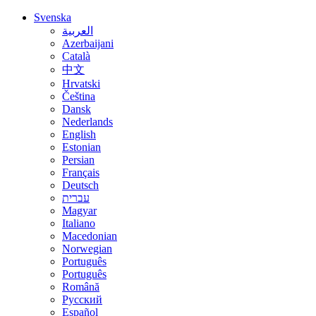
Svenska
العربية
Azerbaijani
Català
中文
Hrvatski
Čeština
Dansk
Nederlands
English
Estonian
Persian
Français
Deutsch
עברית
Magyar
Italiano
Macedonian
Norwegian
Português
Português
Română
Русский
Español