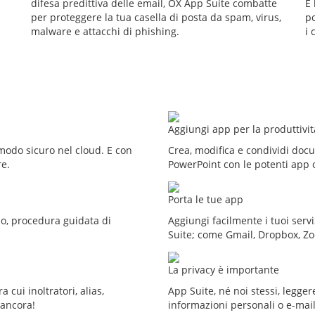
difesa predittiva delle email, OX App Suite combatte
E
per proteggere la tua casella di posta da spam, virus,
po
malware e attacchi di phishing.
i 
Aggiungi app per la produttivit
 modo sicuro nel cloud. E con
Crea, modifica e condividi doc
re.
PowerPoint con le potenti app o
Porta le tue app
o, procedura guidata di
Aggiungi facilmente i tuoi servi
Suite; come Gmail, Dropbox, Zoo
La privacy è importante
 cui inoltratori, alias,
App Suite, né noi stessi, legg
o ancora!
informazioni personali o e-mail