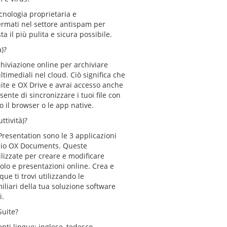
ecnologia proprietaria e
fermati nel settore antispam per
a il più pulita e sicura possibile.
)?
hiviazione online per archiviare
timediali nel cloud. Ciò significa che
ite e OX Drive e avrai accesso anche
onsente di sincronizzare i tuoi file con
ndo il browser o le app native.
tività)?
resentation sono le 3 applicazioni
mpio OX Documents. Queste
lizzate per creare e modificare
colo e presentazioni online. Crea e
ue ti trovi utilizzando le
miliari della tua soluzione software
i.
Suite?
ti lingue: inglese, tedesco,