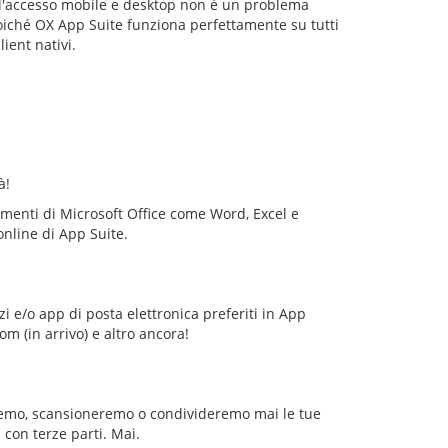
 l'accesso mobile e desktop non è un problema
iché OX App Suite funziona perfettamente su tutti
client nativi.
à!
umenti di Microsoft Office come Word, Excel e
nline di App Suite.
zi e/o app di posta elettronica preferiti in App
m (in arrivo) e altro ancora!
eremo, scansioneremo o condivideremo mai le tue
 con terze parti. Mai.