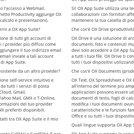
no l'accesso a Webmail,
Sì! OX App Suite utilizza una t
cchetto Productivity aggiunge OX
collaborazioni con fornitori af
calcolo e presentazioni).
mantenere la tua casella di post
erni a OX App Suite?
Che cos'è OX Drive (produttività
one di tutti gli account di
OX Drive è una soluzione di arc
i i provider più diffusi come
documenti, foto e contenuti mul
giungere il tuo indirizzo email
devi solo accedere a OX App Su
email inviate a tali account
a tutti i tuoi file. OX Drive ti c
 di App Suite.
tutti i tuoi dispositivi utilizza
sistente da un altro provider?
Che cos'è OX Documents (produt
one self-service intuitivo e
OX Text, OX Spreadsheet e OX P
a tutti i servizi di posta
all'interno del termine più a
iCloud, Gmail,
applicazioni possono essere uti
ahoo Mail, GMX o T-Online,
documenti di testo, fogli di cal
ormazioni del tuo provider
modifica i tuoi documenti ovunq
i preferiti disponibili.
caratteristiche e le funzioni fa
Office e su tutti i tuoi dispositiv
atti tra OX App Suite e il mio
Quali lingue supporta OX App 
mente CalDAV e CardDAV. E per
OX App Suite supporta le seguen