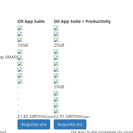
OX App Suite
OX App Suite + Productivity
10GB
25GB
op (IMAP)
-
25GB
-
-
-
-
£1.82 GBP/mo
£2.91 GBP/mo
/user
/user
Acquista ora
Acquista ora
te?
OX App Suite protegge da spam