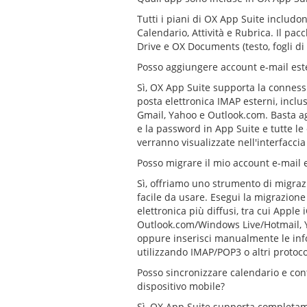
Tutti i piani di OX App Suite includo
Calendario, Attività e Rubrica. Il pa
Drive e OX Documents (testo, fogli di 
Posso aggiungere account e-mail est
Sì, OX App Suite supporta la connessi
posta elettronica IMAP esterni, inclus
Gmail, Yahoo e Outlook.com. Basta ag
e la password in App Suite e tutte le 
verranno visualizzate nell'interfaccia
Posso migrare il mio account e-mail e
Sì, offriamo uno strumento di migrazi
facile da usare. Esegui la migrazione d
elettronica più diffusi, tra cui Apple 
Outlook.com/Windows Live/Hotmail, Y
oppure inserisci manualmente le inf
utilizzando IMAP/POP3 o altri protocoll
Posso sincronizzare calendario e cont
dispositivo mobile?
Sì, OX App Suite supporta completa