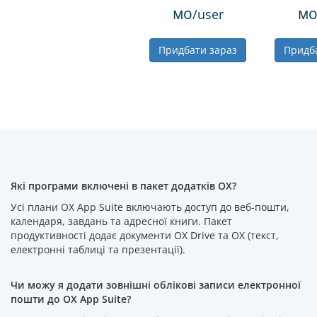
мо
м
/user
Придбати зараз
Придб
Які програми включені в пакет додатків OX?
Усі плани OX App Suite включають доступ до веб-пошти,
календаря, завдань та адресної книги. Пакет
продуктивності додає документи OX Drive та OX (текст,
електронні таблиці та презентації).
Чи можу я додати зовнішні облікові записи електронної
пошти до OX App Suite?