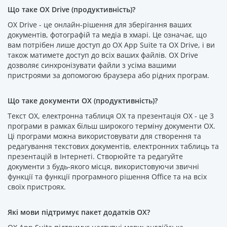
Що таке OX Drive (продуктивність)?
OX Drive - це онлайн-рішення для зберігання ваших
документів, фотографій та медіа в хмарі. Це означає, що
вам потрібен лише доступ до OX App Suite та OX Drive, і ви
також матимете доступ до всіх ваших файлів. OX Drive
дозволяє синхронізувати файли з усіма вашими
пристроями за допомогою браузера або рідних програм.
Що таке документи OX (продуктивність)?
Текст OX, електронна таблиця OX та презентація OX - це 3
програми в рамках більш широкого терміну документи OX.
Ці програми можна використовувати для створення та
редагування текстових документів, електронних таблиць та
презентацій в Інтернеті. Створюйте та редагуйте
документи з будь-якого місця, використовуючи звичні
функції та функції програмного рішення Office та на всіх
своїх пристроях.
Які мови підтримує пакет додатків OX?