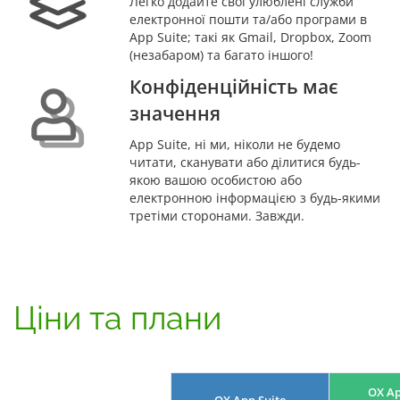
Легко додайте свої улюблені служби
електронної пошти та/або програми в
App Suite; такі як Gmail, Dropbox, Zoom
(незабаром) та багато іншого!
Конфіденційність має
значення
App Suite, ні ми, ніколи не будемо
читати, сканувати або ділитися будь-
якою вашою особистою або
електронною інформацією з будь-якими
третіми сторонами. Завжди.
Ціни та плани
OX Ap
OX App Suite