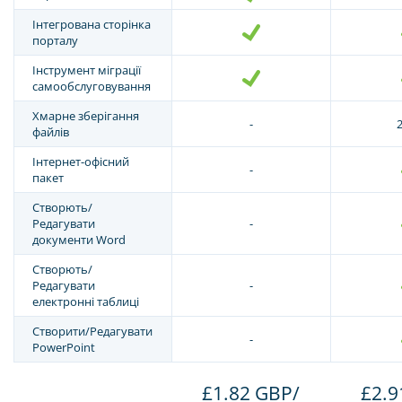
Інтегрована сторінка
порталу
Інструмент міграції
самообслуговування
Хмарне зберігання
-
файлів
Інтернет-офісний
-
пакет
Створють/
Редагувати
-
документи Word
Створють/
Редагувати
-
електронні таблиці
Створити/Редагувати
-
PowerPoint
£1.82 GBP/
£2.9