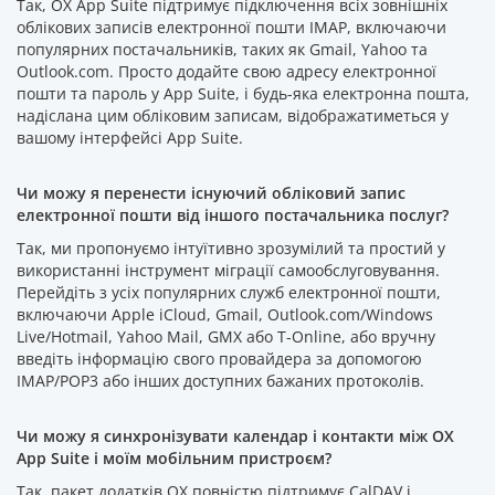
Так, OX App Suite підтримує підключення всіх зовнішніх
облікових записів електронної пошти IMAP, включаючи
популярних постачальників, таких як Gmail, Yahoo та
Outlook.com. Просто додайте свою адресу електронної
пошти та пароль у App Suite, і будь-яка електронна пошта,
надіслана цим обліковим записам, відображатиметься у
вашому інтерфейсі App Suite.
Чи можу я перенести існуючий обліковий запис
електронної пошти від іншого постачальника послуг?
Так, ми пропонуємо інтуїтивно зрозумілий та простий у
використанні інструмент міграції самообслуговування.
Перейдіть з усіх популярних служб електронної пошти,
включаючи Apple iCloud, Gmail, Outlook.com/Windows
Live/Hotmail, Yahoo Mail, GMX або T-Online, або вручну
введіть інформацію свого провайдера за допомогою
IMAP/POP3 або інших доступних бажаних протоколів.
Чи можу я синхронізувати календар і контакти між OX
App Suite і моїм мобільним пристроєм?
Так, пакет додатків OX повністю підтримує CalDAV і