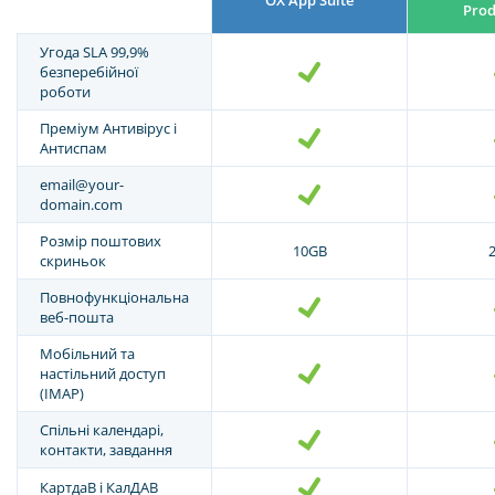
Prod
Угода SLA 99,9%
безперебійної
роботи
Преміум Антивірус і
Антиспам
email@your-
domain.com
Розмір поштових
10GB
скриньок
Повнофункціональна
веб-пошта
Мобільний та
настільний доступ
(IMAP)
Спільні календарі,
контакти, завдання
КартдаВ і КалДАВ