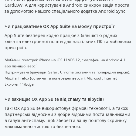
CardDAV. А для користувачів Android синхронізація проста
за допомогою нашого спеціального додатка Android Sync.
Чи працюватиме OX App Suite на моєму пристрої?
App Suite безперешкодно працює з більшістю рідних
клієнтів електронної пошти для настільних ПК та мобільних
пристроїв.
Мобільні пристрої: iPhone на iOS 11/iOS 12, смартфон на Android 4.1
або пізнішої версії
Підтримувані браузери: Safari, Chrome (остання та попередня версія),
Mozilla Firefox (остання та попередня версія), Microsoft Internet
Explorer 11/Edge
Чи захищає OX App Suite від спаму та вірусів?
Так! OX App Suite використовує фірмові технології, а також
партнерські відносини з добре відомими постачальниками
в галузі антиспаму, щоб зберегти вашу поштову скриньку
максимально чистою та безпечною.