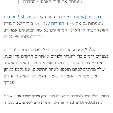
מאמתת את זהות הארגון / החברה.
תעודות SSL בסיסיות (אימות דומיין)
הן הסוג הקל והנפוץ
מאמתות גם את
תעודות EV
ו-
OV
ביותר של תעודת SSL.
זהות החברה או הארגון המחזיקים באישור ומספקים אמון רב
יותר למשתמשי הקצה.
עם שירותי תעודות ה- SSL שלנו*, לא תצטרכו לנקוט
בצעדים ידניים כדי להגדיר ולפרוס אישורים חדשים מדי שנה.
אנו מייצרים הזמנת חידוש באופן אוטומטי כאשר האישור
שלך מתקרב לסיום תוקפו. לאחר התשלום, אנו נקבע באופן
אוטומטי את התצורה, נאמת ונספק את האישור החדש
עבורך.
* הדומיין שלך חייב להתארח באמצעות אותו ספק אירוח שמכר את אישור
ה- SSL, והשרת חייב להשתמש ב- cPanel, Plesk או DirectAdmin.