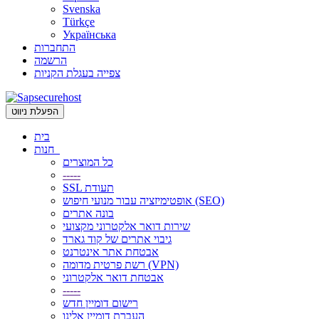
Svenska
Türkçe
Українська
התחברות
הרשמה
צפייה בעגלת הקניות
הפעלת ניווט
בית
חנות
כל המוצרים
-----
SSL תעודת
אופטימיזציה עבור מנועי חיפוש (SEO)
בונה אתרים
שירות דואר אלקטרוני מקצועי
גיבוי אתרים של קוד גארד
אבטחת אתר אינטרנט
רשת פרטית מדומה (VPN)
אבטחת דואר אלקטרוני
-----
רישום דומיין חדש
העברת דומיין אלינו