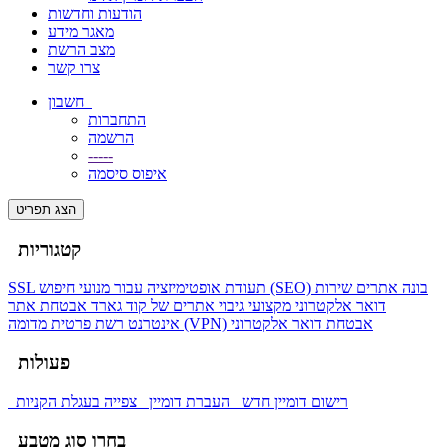
הודעות וחדשות
מאגר מידע
מצב הרשת
צרו קשר
חשבון
התחברות
הרשמה
-----
איפוס סיסמה
הצג תפריט
קטגוריות
בונה אתרים
שירות
אופטימיזציה עבור מנועי חיפוש (SEO)
SSL תעודת
דואר אלקטרוני מקצועי
גיבוי אתרים של קוד גארד
אבטחת אתר
אבטחת דואר אלקטרוני
רשת פרטית מדומה (VPN)
אינטרנט
פעולות
רישום דומיין חדש
העברת דומיין
צפייה בעגלת הקניות
בחרו סוג מטבע