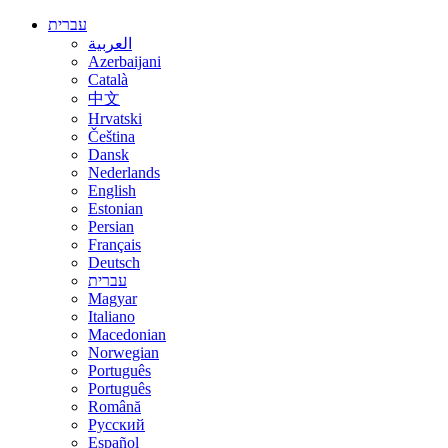
עברית
العربية
Azerbaijani
Català
中文
Hrvatski
Čeština
Dansk
Nederlands
English
Estonian
Persian
Français
Deutsch
עברית
Magyar
Italiano
Macedonian
Norwegian
Português
Português
Română
Русский
Español