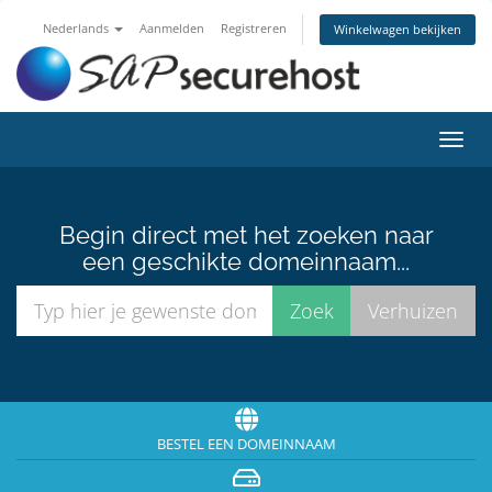
Nederlands
Aanmelden
Registreren
Winkelwagen bekijken
Navig
in-/u
Begin direct met het zoeken naar
een geschikte domeinnaam...
BESTEL EEN DOMEINNAAM